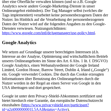
über eine Oberfläche verwalten können (und so z.B. Google
Analytics sowie andere Google-Marketing-Dienste in unser
Onlineangebot einbinden). Der Tag Manager selbst (welches die
Tags implementiert) verarbeitet keine personenbezogenen Daten der
Nutzer. Im Hinblick auf die Verarbeitung der personenbezogenen
Daten der Nutzer wird auf die folgenden Angaben zu den Google-
Diensten verwiesen. Nutzungsrichtlinien:
https://www.google.com/intl/de/tagmanager/use-policy.html
.
Google Analytics
Wir setzen auf Grundlage unserer berechtigten Interessen (d.h.
Interesse an der Analyse, Optimierung und wirtschaftlichem Betrieb
unseres Onlineangebotes im Sinne des Art. 6 Abs. 1 lit. f. DSGVO)
Google Analytics, einen Webanalysedienst der Google Ireland
Limited, Gordon House, Barrow Street, Dublin 4, Irland („Google“)
ein. Google verwendet Cookies. Die durch das Cookie erzeugten
Informationen über Benutzung des Onlineangebotes durch die
Nutzer werden in der Regel an einen Server von Google in den
USA übertragen und dort gespeichert.
Google ist unter dem Privacy-Shield-Abkommen zertifiziert und
bietet hierdurch eine Garantie, das europäische Datenschutzrecht
einzuhalten (
https://www.privacyshield.gov/participant?
id=a2zt000000001L5AAI&status=Active
).