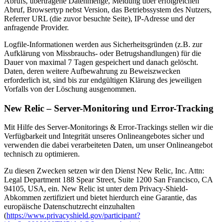
Abrufs, übertragene Datenmenge, Meldung über erfolgreichen
Abruf, Browsertyp nebst Version, das Betriebssystem des Nutzers,
Referrer URL (die zuvor besuchte Seite), IP-Adresse und der
anfragende Provider.
Logfile-Informationen werden aus Sicherheitsgründen (z.B. zur
Aufklärung von Missbrauchs- oder Betrugshandlungen) für die
Dauer von maximal 7 Tagen gespeichert und danach gelöscht.
Daten, deren weitere Aufbewahrung zu Beweiszwecken
erforderlich ist, sind bis zur endgültigen Klärung des jeweiligen
Vorfalls von der Löschung ausgenommen.
New Relic – Server-Monitoring und Error-Tracking
Mit Hilfe des Server-Monitorings & Error-Trackings stellen wir die
Verfügbarkeit und Integrität unseres Onlineangebotes sicher und
verwenden die dabei verarbeiteten Daten, um unser Onlineangebot
technisch zu optimieren.
Zu diesen Zwecken setzen wir den Dienst New Relic, Inc. Attn:
Legal Department 188 Spear Street, Suite 1200 San Francisco, CA
94105, USA, ein. New Relic ist unter dem Privacy-Shield-
Abkommen zertifiziert und bietet hierdurch eine Garantie, das
europäische Datenschutzrecht einzuhalten
(
https://www.privacyshield.gov/participant?