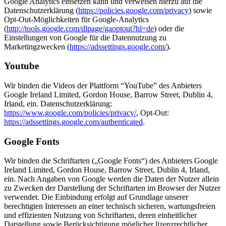
Google Analytics einsetzen kann und verweisen hierzu auf die
Datenschutzerklärung (
https://policies.google.com/privacy
) sowie
Opt-Out-Möglichkeiten für Google-Analytics
(
http://tools.google.com/dlpage/gaoptout?hl=de
) oder die
Einstellungen von Google für die Datennutzung zu
Marketingzwecken (
https://adssettings.google.com/
).
Youtube
Wir binden die Videos der Plattform “YouTube” des Anbieters
Google Ireland Limited, Gordon House, Barrow Street, Dublin 4,
Irland, ein. Datenschutzerklärung:
https://www.google.com/policies/privacy/
, Opt-Out:
https://adssettings.google.com/authenticated
.
Google Fonts
Wir binden die Schriftarten („Google Fonts“) des Anbieters Google
Ireland Limited, Gordon House, Barrow Street, Dublin 4, Irland,
ein. Nach Angaben von Google werden die Daten der Nutzer allein
zu Zwecken der Darstellung der Schriftarten im Browser der Nutzer
verwendet. Die Einbindung erfolgt auf Grundlage unserer
berechtigten Interessen an einer technisch sicheren, wartungsfreien
und effizienten Nutzung von Schriftarten, deren einheitlicher
Darstellung sowie Berücksichtigung möglicher lizenzrechtlicher