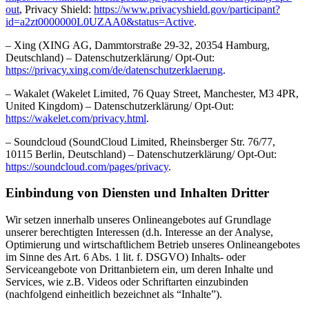
out
, Privacy Shield:
https://www.privacyshield.gov/participant?
id=a2zt0000000L0UZAA0&status=Active
.
– Xing (XING AG, Dammtorstraße 29-32, 20354 Hamburg,
Deutschland) – Datenschutzerklärung/ Opt-Out:
https://privacy.xing.com/de/datenschutzerklaerung
.
– Wakalet (Wakelet Limited, 76 Quay Street, Manchester, M3 4PR,
United Kingdom) – Datenschutzerklärung/ Opt-Out:
https://wakelet.com/privacy.html
.
– Soundcloud (SoundCloud Limited, Rheinsberger Str. 76/77,
10115 Berlin, Deutschland) – Datenschutzerklärung/ Opt-Out:
https://soundcloud.com/pages/privacy
.
Einbindung von Diensten und Inhalten Dritter
Wir setzen innerhalb unseres Onlineangebotes auf Grundlage
unserer berechtigten Interessen (d.h. Interesse an der Analyse,
Optimierung und wirtschaftlichem Betrieb unseres Onlineangebotes
im Sinne des Art. 6 Abs. 1 lit. f. DSGVO) Inhalts- oder
Serviceangebote von Drittanbietern ein, um deren Inhalte und
Services, wie z.B. Videos oder Schriftarten einzubinden
(nachfolgend einheitlich bezeichnet als “Inhalte”).