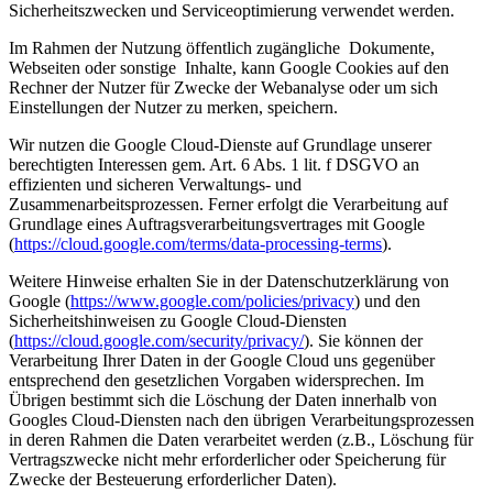
Sicherheitszwecken und Serviceoptimierung verwendet werden.
Im Rahmen der Nutzung öffentlich zugängliche Dokumente,
Webseiten oder sonstige Inhalte, kann Google Cookies auf den
Rechner der Nutzer für Zwecke der Webanalyse oder um sich
Einstellungen der Nutzer zu merken, speichern.
Wir nutzen die Google Cloud-Dienste auf Grundlage unserer
berechtigten Interessen gem. Art. 6 Abs. 1 lit. f DSGVO an
effizienten und sicheren Verwaltungs- und
Zusammenarbeitsprozessen. Ferner erfolgt die Verarbeitung auf
Grundlage eines Auftragsverarbeitungsvertrages mit Google
(
https://cloud.google.com/terms/data-processing-terms
).
Weitere Hinweise erhalten Sie in der Datenschutzerklärung von
Google (
https://www.google.com/policies/privacy
) und den
Sicherheitshinweisen zu Google Cloud-Diensten
(
https://cloud.google.com/security/privacy/
). Sie können der
Verarbeitung Ihrer Daten in der Google Cloud uns gegenüber
entsprechend den gesetzlichen Vorgaben widersprechen. Im
Übrigen bestimmt sich die Löschung der Daten innerhalb von
Googles Cloud-Diensten nach den übrigen Verarbeitungsprozessen
in deren Rahmen die Daten verarbeitet werden (z.B., Löschung für
Vertragszwecke nicht mehr erforderlicher oder Speicherung für
Zwecke der Besteuerung erforderlicher Daten).