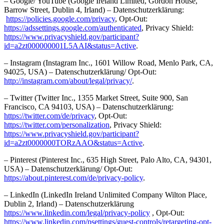
– Google/ YouTube (Google Ireland Limited, Gordon House,
Barrow Street, Dublin 4, Irland) – Datenschutzerklärung:
https://policies.google.com/privacy
, Opt-Out:
https://adssettings.google.com/authenticated
, Privacy Shield:
https://www.privacyshield.gov/participant?
id=a2zt000000001L5AAI&status=Active
.
– Instagram (Instagram Inc., 1601 Willow Road, Menlo Park, CA,
94025, USA) – Datenschutzerklärung/ Opt-Out:
http://instagram.com/about/legal/privacy/
.
– Twitter (Twitter Inc., 1355 Market Street, Suite 900, San
Francisco, CA 94103, USA) – Datenschutzerklärung:
https://twitter.com/de/privacy
, Opt-Out:
https://twitter.com/personalization
, Privacy Shield:
https://www.privacyshield.gov/participant?
id=a2zt0000000TORzAAO&status=Active
.
– Pinterest (Pinterest Inc., 635 High Street, Palo Alto, CA, 94301,
USA) – Datenschutzerklärung/ Opt-Out:
https://about.pinterest.com/de/privacy-policy
.
– LinkedIn (LinkedIn Ireland Unlimited Company Wilton Place,
Dublin 2, Irland) – Datenschutzerklärung
https://www.linkedin.com/legal/privacy-policy
, Opt-Out:
https://www.linkedin.com/psettings/guest-controls/retargeting-opt-