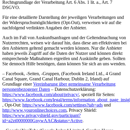
Rechtsgrundlage der Verarbeitung Art. 6 Abs. 1 lit. a., Art. 7
DSGVO.
Für eine detaillierte Darstellung der jeweiligen Verarbeitungen und
der Widerspruchsmöglichkeiten (Opt-Out), verweisen wir auf die
nachfolgend verlinkten Angaben der Anbieter.
Auch im Fall von Auskunftsanfragen und der Geltendmachung von
Nutzerrechten, weisen wir darauf hin, dass diese am effektivsten bei
den Anbietern geltend gemacht werden können. Nur die Anbieter
haben jeweils Zugriff auf die Daten der Nutzer und können direkt
entsprechende Maßnahmen ergreifen und Auskünfte geben. Sollten
Sie dennoch Hilfe benötigen, dann können Sie sich an uns wenden.
– Facebook, -Seiten, -Gruppen, (Facebook Ireland Ltd., 4 Grand
Canal Square, Grand Canal Harbour, Dublin 2, Irland) auf
Grundlage einer
Vereinbarung über gemeinsame Verarbeitung
personenbezogener Daten
– Datenschutzerklärung:
https://www.facebook.com/about/privacy/
, speziell für Seiten:
https://www.facebook.com/legal/terms/information_about_page_insig
, Opt-Out:
https://www.facebook.com/settings?tab=ads
und
http://www.youronlinechoices.com
, Privacy Shield:
https://www.privacyshield.gov/participant?
id=a2zt0000000GnywAAC&status=Active
.