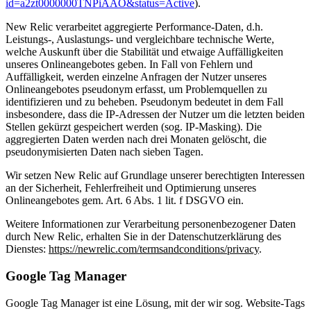
id=a2zt0000000TNPiAAO&status=Active
).
New Relic verarbeitet aggregierte Performance-Daten, d.h.
Leistungs-, Auslastungs- und vergleichbare technische Werte,
welche Auskunft über die Stabilität und etwaige Auffälligkeiten
unseres Onlineangebotes geben. In Fall von Fehlern und
Auffälligkeit, werden einzelne Anfragen der Nutzer unseres
Onlineangebotes pseudonym erfasst, um Problemquellen zu
identifizieren und zu beheben. Pseudonym bedeutet in dem Fall
insbesondere, dass die IP-Adressen der Nutzer um die letzten beiden
Stellen gekürzt gespeichert werden (sog. IP-Masking). Die
aggregierten Daten werden nach drei Monaten gelöscht, die
pseudonymisierten Daten nach sieben Tagen.
Wir setzen New Relic auf Grundlage unserer berechtigten Interessen
an der Sicherheit, Fehlerfreiheit und Optimierung unseres
Onlineangebotes gem. Art. 6 Abs. 1 lit. f DSGVO ein.
Weitere Informationen zur Verarbeitung personenbezogener Daten
durch New Relic, erhalten Sie in der Datenschutzerklärung des
Dienstes:
https://newrelic.com/termsandconditions/privacy
.
Google Tag Manager
Google Tag Manager ist eine Lösung, mit der wir sog. Website-Tags